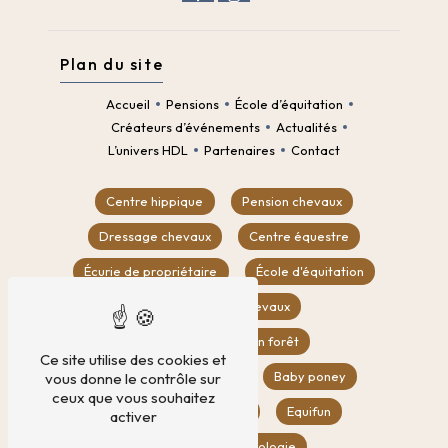
Plan du site
Accueil
Pensions
École d’équitation
Créateurs d’événements
Actualités
L’univers HDL
Partenaires
Contact
Centre hippique
Pension chevaux
Dressage chevaux
Centre équestre
Écurie de propriétaire
École d'équitation
Location box chevaux
Balade à cheval en forêt
Ce site utilise des cookies et
Compétition équestre
Baby poney
vous donne le contrôle sur
ceux que vous souhaitez
CSO
Poney club
Equifun
activer
Equifeel
Éthologie