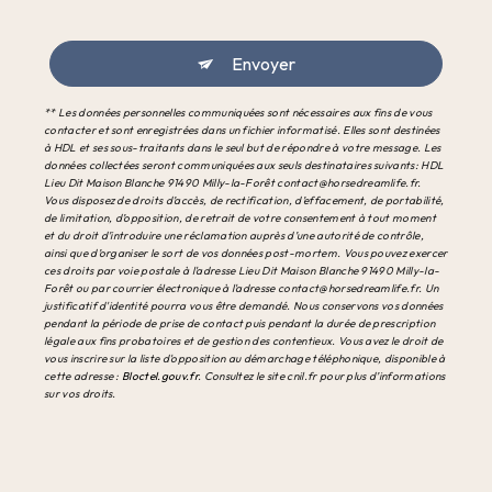
Envoyer
** Les données personnelles communiquées sont nécessaires aux fins de vous
contacter et sont enregistrées dans un fichier informatisé. Elles sont destinées
à HDL et ses sous-traitants dans le seul but de répondre à votre message. Les
données collectées seront communiquées aux seuls destinataires suivants: HDL
Lieu Dit Maison Blanche 91490 Milly-la-Forêt contact@horsedreamlife.fr.
Vous disposez de droits d’accès, de rectification, d’effacement, de portabilité,
de limitation, d’opposition, de retrait de votre consentement à tout moment
et du droit d’introduire une réclamation auprès d’une autorité de contrôle,
ainsi que d’organiser le sort de vos données post-mortem. Vous pouvez exercer
ces droits par voie postale à l'adresse Lieu Dit Maison Blanche 91490 Milly-la-
Forêt ou par courrier électronique à l'adresse contact@horsedreamlife.fr. Un
justificatif d'identité pourra vous être demandé. Nous conservons vos données
pendant la période de prise de contact puis pendant la durée de prescription
légale aux fins probatoires et de gestion des contentieux. Vous avez le droit de
vous inscrire sur la liste d'opposition au démarchage téléphonique, disponible à
cette adresse :
Bloctel.gouv.fr
. Consultez le site cnil.fr pour plus d’informations
sur vos droits.