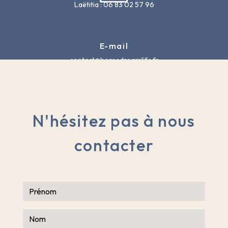
Laëtitia : 06 83 02 57 96
E-mail
contact@horsedreamlife.fr
N'hésitez pas à nous
contacter