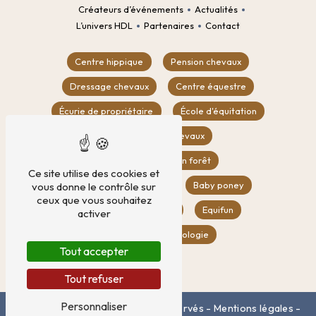
Créateurs d’événements
Actualités
L’univers HDL
Partenaires
Contact
Centre hippique
Pension chevaux
Dressage chevaux
Centre équestre
Écurie de propriétaire
École d'équitation
Location box chevaux
Balade à cheval en forêt
Ce site utilise des cookies et
Compétition équestre
Baby poney
vous donne le contrôle sur
ceux que vous souhaitez
CSO
Poney club
Equifun
activer
Equifeel
Éthologie
Tout accepter
Tout refuser
Personnaliser
©
Vistalid
- 2026 - Tous droits réservés -
Mentions légales
-