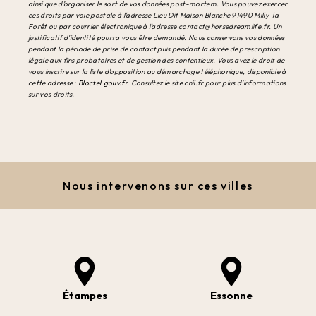
ainsi que d’organiser le sort de vos données post-mortem. Vous pouvez exercer
ces droits par voie postale à l'adresse Lieu Dit Maison Blanche 91490 Milly-la-
Forêt ou par courrier électronique à l'adresse contact@horsedreamlife.fr. Un
justificatif d'identité pourra vous être demandé. Nous conservons vos données
pendant la période de prise de contact puis pendant la durée de prescription
légale aux fins probatoires et de gestion des contentieux. Vous avez le droit de
vous inscrire sur la liste d'opposition au démarchage téléphonique, disponible à
cette adresse :
Bloctel.gouv.fr
. Consultez le site cnil.fr pour plus d’informations
sur vos droits.
Nous intervenons sur ces villes
Étampes
Essonne