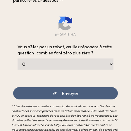
particulières ci-dessous **
Vous n'êtes pas un robot, veuillez répondre à cette
question : combien font zéro plus zéro ?
Envoyer
** Les données personnelles communiquées sont nécessaires aux fins de vous
contacter et sont enregistrées dans un fichier informatisé. Elles sont destinées
à HDL et ses sous-traitants dans le seul but de répondre à votre message. Les
données collectées seront communiquées aux seuls destinataires suivants: HDL
Lieu Dit Maison Blanche 91490 Milly-la-Forêt contact@horsedreamlife.fr.
Vous disposez de droits d’accès, de rectification, d’effacement, de portabilité,