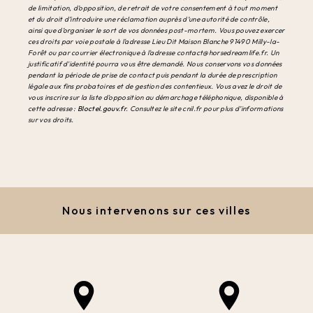
de limitation, d’opposition, de retrait de votre consentement à tout moment
et du droit d’introduire une réclamation auprès d’une autorité de contrôle,
ainsi que d’organiser le sort de vos données post-mortem. Vous pouvez exercer
ces droits par voie postale à l'adresse Lieu Dit Maison Blanche 91490 Milly-la-
Forêt ou par courrier électronique à l'adresse contact@horsedreamlife.fr. Un
justificatif d'identité pourra vous être demandé. Nous conservons vos données
pendant la période de prise de contact puis pendant la durée de prescription
légale aux fins probatoires et de gestion des contentieux. Vous avez le droit de
vous inscrire sur la liste d'opposition au démarchage téléphonique, disponible à
cette adresse :
Bloctel.gouv.fr
. Consultez le site cnil.fr pour plus d’informations
sur vos droits.
Nous intervenons sur ces villes