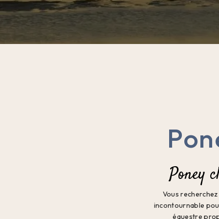
Pone
Poney c
Vous recherchez u
incontournable pour 
équestre prop