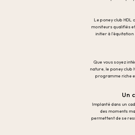
Le poney club HDL o
moniteurs qualifiés 
initier à l'équitat
Que vous soyez intér
nature, le poney club
programme riche et
Un 
Implanté dans un cad
des moments magi
permettent de se ress