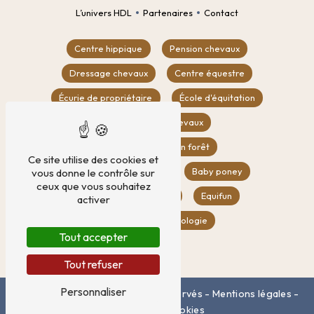
L’univers HDL
Partenaires
Contact
Centre hippique
Pension chevaux
Dressage chevaux
Centre équestre
Écurie de propriétaire
École d'équitation
Location box chevaux
Balade à cheval en forêt
Ce site utilise des cookies et
Compétition équestre
Baby poney
vous donne le contrôle sur
ceux que vous souhaitez
CSO
Poney club
Equifun
activer
Equifeel
Éthologie
Tout accepter
Tout refuser
Personnaliser
©
Vistalid
- 2026 - Tous droits réservés -
Mentions légales
-
Gestion des cookies