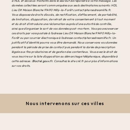
à HDL et ses sous-traitants dans le seul but de répondre à votre message. Les
données collectées seront communiquées aux seuls destinataires suivants: HDL
Lieu Dit Maison Blanche 91490 Milly-la-Forêt contact@horsedreamlife.fr.
Vous disposez de droits d’accès, de rectification, d’effacement, de portabilité,
de limitation, d’opposition, de retrait de votre consentement à tout moment
et du droit d’introduire une réclamation auprès d’une autorité de contrôle,
ainsi que d’organiser le sort de vos données post-mortem. Vous pouvez exercer
ces droits par voie postale à l'adresse Lieu Dit Maison Blanche 91490 Milly-la-
Forêt ou par courrier électronique à l'adresse contact@horsedreamlife.fr. Un
justificatif d'identité pourra vous être demandé. Nous conservons vos données
pendant la période de prise de contact puis pendant la durée de prescription
légale aux fins probatoires et de gestion des contentieux. Vous avez le droit de
vous inscrire sur la liste d'opposition au démarchage téléphonique, disponible à
cette adresse :
Bloctel.gouv.fr
. Consultez le site cnil.fr pour plus d’informations
sur vos droits.
Nous intervenons sur ces villes