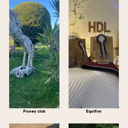
Poney club
Equifun