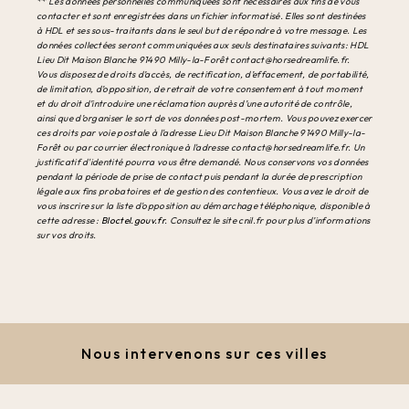
** Les données personnelles communiquées sont nécessaires aux fins de vous
contacter et sont enregistrées dans un fichier informatisé. Elles sont destinées
à HDL et ses sous-traitants dans le seul but de répondre à votre message. Les
données collectées seront communiquées aux seuls destinataires suivants: HDL
Lieu Dit Maison Blanche 91490 Milly-la-Forêt contact@horsedreamlife.fr.
Vous disposez de droits d’accès, de rectification, d’effacement, de portabilité,
de limitation, d’opposition, de retrait de votre consentement à tout moment
et du droit d’introduire une réclamation auprès d’une autorité de contrôle,
ainsi que d’organiser le sort de vos données post-mortem. Vous pouvez exercer
ces droits par voie postale à l'adresse Lieu Dit Maison Blanche 91490 Milly-la-
Forêt ou par courrier électronique à l'adresse contact@horsedreamlife.fr. Un
justificatif d'identité pourra vous être demandé. Nous conservons vos données
pendant la période de prise de contact puis pendant la durée de prescription
légale aux fins probatoires et de gestion des contentieux. Vous avez le droit de
vous inscrire sur la liste d'opposition au démarchage téléphonique, disponible à
cette adresse :
Bloctel.gouv.fr
. Consultez le site cnil.fr pour plus d’informations
sur vos droits.
Nous intervenons sur ces villes