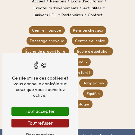
Accueil
Pensions
École d’équitation
Créateurs d’événements
Actualités
L’univers HDL
Partenaires
Contact
Centre hippique
Pension chevaux
Dressage chevaux
Centre équestre
Écurie de propriétaire
École d'équitation
Location box chevaux
Balade à cheval en forêt
Ce site utilise des cookies et
Compétition équestre
Baby poney
vous donne le contrôle sur
ceux que vous souhaitez
CSO
Poney club
Equifun
activer
Equifeel
Éthologie
Tout accepter
Tout refuser
Personnaliser