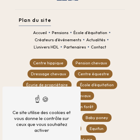
Plan du site
Accueil
Pensions
École d’équitation
Créateurs d’événements
Actualités
L’univers HDL
Partenaires
Contact
Centre hippique
Pension chevaux
Dressage chevaux
Centre équestre
Écurie de propriétaire
École d'équitation
Location box chevaux
Balade à cheval en forêt
Ce site utilise des cookies et
Compétition équestre
Baby poney
vous donne le contrôle sur
ceux que vous souhaitez
CSO
Poney club
Equifun
activer
Equifeel
Éthologie