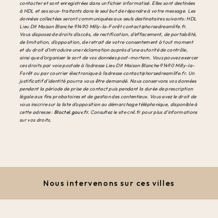
contacter et sont enregistrées dans un fichier informatisé. Elles sont destinées
à HDL et ses sous-traitants dans le seul but de répondre à votre message. Les
données collectées seront communiquées aux seuls destinataires suivants: HDL
Lieu Dit Maison Blanche 91490 Milly-la-Forêt contact@horsedreamlife.fr.
Vous disposez de droits d’accès, de rectification, d’effacement, de portabilité,
de limitation, d’opposition, de retrait de votre consentement à tout moment
et du droit d’introduire une réclamation auprès d’une autorité de contrôle,
ainsi que d’organiser le sort de vos données post-mortem. Vous pouvez exercer
ces droits par voie postale à l'adresse Lieu Dit Maison Blanche 91490 Milly-la-
Forêt ou par courrier électronique à l'adresse contact@horsedreamlife.fr. Un
justificatif d'identité pourra vous être demandé. Nous conservons vos données
pendant la période de prise de contact puis pendant la durée de prescription
légale aux fins probatoires et de gestion des contentieux. Vous avez le droit de
vous inscrire sur la liste d'opposition au démarchage téléphonique, disponible à
cette adresse :
Bloctel.gouv.fr
. Consultez le site cnil.fr pour plus d’informations
sur vos droits.
Nous intervenons sur ces villes