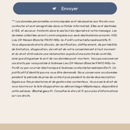
Envoyer
** Les données personnelles communiquées sont nécessaires aux fins de vous
contacter et sont enregistrées dans un fichier informatisé. Elles sont destinées
à HDL et ses sous-traitants dans le seul but de répondre à votre message. Les
données collectées seront communiquées aux seuls destinataires suivants: HDL
Lieu Dit Maison Blanche 91490 Milly-la-Forêt contact@horsedreamlife.fr.
Vous disposez de droits d’accès, de rectification, d’effacement, de portabilité,
de limitation, d’opposition, de retrait de votre consentement à tout moment
et du droit d’introduire une réclamation auprès d’une autorité de contrôle,
ainsi que d’organiser le sort de vos données post-mortem. Vous pouvez exercer
ces droits par voie postale à l'adresse Lieu Dit Maison Blanche 91490 Milly-la-
Forêt ou par courrier électronique à l'adresse contact@horsedreamlife.fr. Un
justificatif d'identité pourra vous être demandé. Nous conservons vos données
pendant la période de prise de contact puis pendant la durée de prescription
légale aux fins probatoires et de gestion des contentieux. Vous avez le droit de
vous inscrire sur la liste d'opposition au démarchage téléphonique, disponible à
cette adresse :
Bloctel.gouv.fr
. Consultez le site cnil.fr pour plus d’informations
sur vos droits.