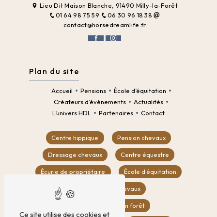
Lieu Dit Maison Blanche, 91490 Milly-la-Forêt
01 64 98 75 59
06 30 96 18 38
contact@horsedreamlife.fr
Plan du site
Accueil
Pensions
École d’équitation
Créateurs d’événements
Actualités
L’univers HDL
Partenaires
Contact
Centre hippique
Pension chevaux
Dressage chevaux
Centre équestre
Écurie de propriétaire
École d'équitation
Location box chevaux
Balade à cheval en forêt
Ce site utilise des cookies et