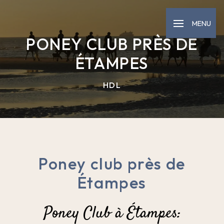
Panneau de gestion des cookies
MENU
PONEY CLUB PRÈS DE
ÉTAMPES
HDL
Poney club près de
Étampes
Poney Club à Étampes: