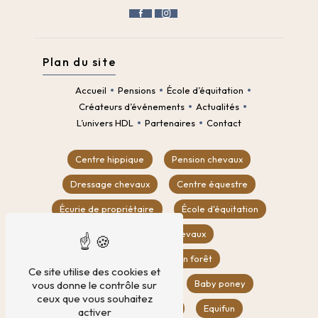
Plan du site
Accueil
Pensions
École d’équitation
Créateurs d’événements
Actualités
L’univers HDL
Partenaires
Contact
Centre hippique
Pension chevaux
Dressage chevaux
Centre équestre
Écurie de propriétaire
École d'équitation
Location box chevaux
Balade à cheval en forêt
Ce site utilise des cookies et
Compétition équestre
Baby poney
vous donne le contrôle sur
ceux que vous souhaitez
CSO
Poney club
Equifun
activer