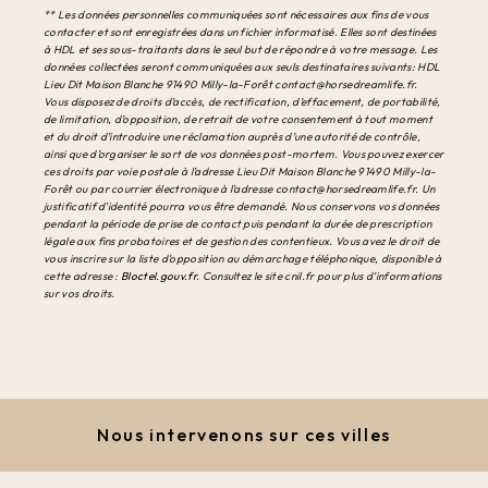
** Les données personnelles communiquées sont nécessaires aux fins de vous
contacter et sont enregistrées dans un fichier informatisé. Elles sont destinées
à HDL et ses sous-traitants dans le seul but de répondre à votre message. Les
données collectées seront communiquées aux seuls destinataires suivants: HDL
Lieu Dit Maison Blanche 91490 Milly-la-Forêt contact@horsedreamlife.fr.
Vous disposez de droits d’accès, de rectification, d’effacement, de portabilité,
de limitation, d’opposition, de retrait de votre consentement à tout moment
et du droit d’introduire une réclamation auprès d’une autorité de contrôle,
ainsi que d’organiser le sort de vos données post-mortem. Vous pouvez exercer
ces droits par voie postale à l'adresse Lieu Dit Maison Blanche 91490 Milly-la-
Forêt ou par courrier électronique à l'adresse contact@horsedreamlife.fr. Un
justificatif d'identité pourra vous être demandé. Nous conservons vos données
pendant la période de prise de contact puis pendant la durée de prescription
légale aux fins probatoires et de gestion des contentieux. Vous avez le droit de
vous inscrire sur la liste d'opposition au démarchage téléphonique, disponible à
cette adresse :
Bloctel.gouv.fr
. Consultez le site cnil.fr pour plus d’informations
sur vos droits.
Nous intervenons sur ces villes